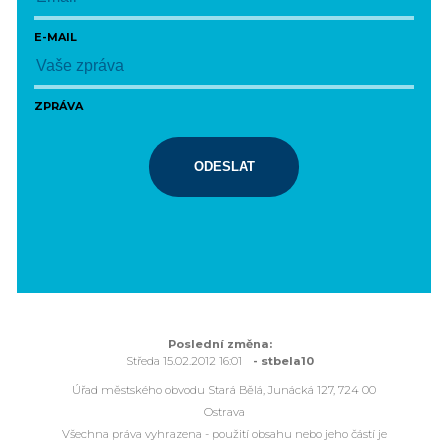
E-MAIL
ZPRÁVA
ODESLAT
Poslední změna:
Středa 15.02.2012 16:01
- stbela10
Úřad městského obvodu Stará Bělá, Junácká 127, 724 00
Ostrava
Všechna práva vyhrazena - použití obsahu nebo jeho částí je