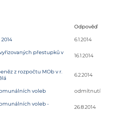
Odpověď
. 2014
6.1.2014
vyřizovaných přestupků v
16.1.2014
peněz z rozpočtu MOb v r.
6.2.2014
ělá
 komunálních voleb
odmítnutí
 komunálních voleb -
26.8.2014