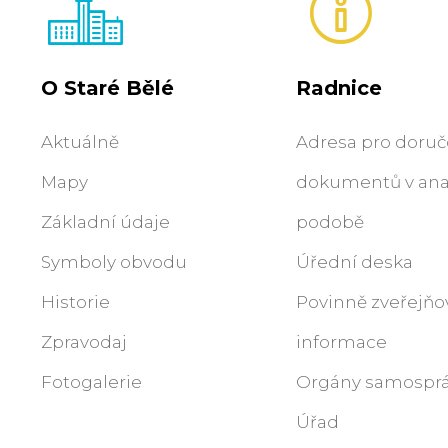
O Staré Bělé
Radnice
Aktuálně
Adresa pro doruč
Mapy
dokumentů v an
Základní údaje
podobě
Symboly obvodu
Úřední deska
Historie
Povinně zveřejň
Zpravodaj
informace
Fotogalerie
Orgány samospr
Úřad