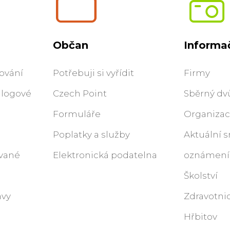
Občan
Informač
ování
Potřebuji si vyřídit
Firmy
alogové
Czech Point
Sběrný dv
Formuláře
Organiza
Poplatky a služby
Aktuální 
ované
Elektronická podatelna
oznámení
Školství
ávy
Zdravotnic
Hřbitov