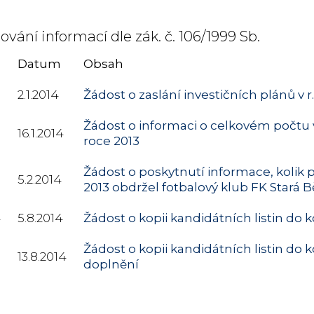
ování informací dle zák. č. 106/1999 Sb.
Datum
Obsah
2.1.2014
Žádost o zaslání investičních plánů v r
Žádost o informaci o celkovém počtu 
16.1.2014
roce 2013
Žádost o poskytnutí informace, kolik 
5.2.2014
2013 obdržel fotbalový klub FK Stará B
4
5.8.2014
Žádost o kopii kandidátních listin do
Žádost o kopii kandidátních listin do
13.8.2014
doplnění