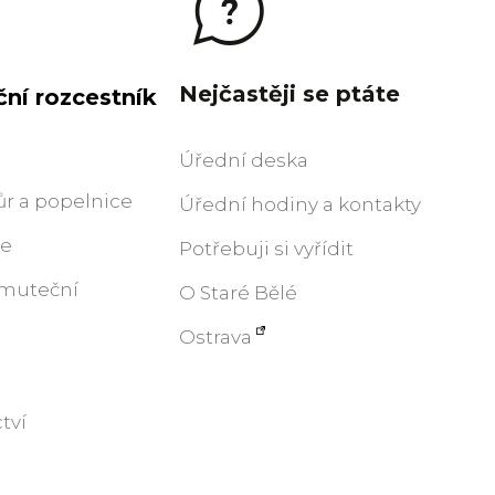
Nejčastěji se ptáte
ní rozcestník
Úřední deska
ůr a popelnice
Úřední hodiny a kontakty
ce
Potřebuji si vyřídit
smuteční
O Staré Bělé
Ostrava
tví