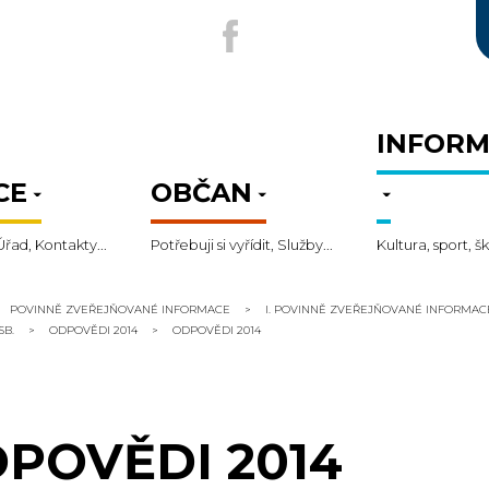
INFORM
CE
OBČAN
Úřad, Kontakty...
Potřebuji si vyřídit, Služby...
Kultura, sport, šk
POVINNĚ ZVEŘEJŇOVANÉ INFORMACE
I. POVINNĚ ZVEŘEJŇOVANÉ INFORMA
SB.
ODPOVĚDI 2014
ODPOVĚDI 2014
POVĚDI 2014