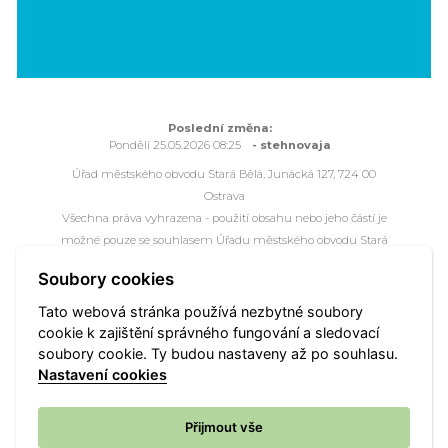
Poslední změna:
Pondělí 25.05.2026 08:25
- stehnovaja
Úřad městského obvodu Stará Bělá, Junácká 127, 724 00
Ostrava
Všechna práva vyhrazena - použití obsahu nebo jeho částí je
možné pouze se souhlasem Úřadu městského obvodu Stará
Bělá.
Soubory cookies
Webové stránky jsou ve správě společnosti
OVANET a.s.
Tato webová stránka používá nezbytné soubory
cookie k zajištění správného fungování a sledovací
Mapa portálu
Přístupnost
Kontakt
Webmaster
soubory cookie. Ty budou nastaveny až po souhlasu.
Vyhledat
Nastavení cookies
Nastavení cookies
Přijmout vše